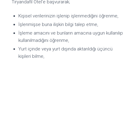
Tiryandafil Otel’e başvurarak;
Kişisel verilerinizin işlenip işlenmediğini öğrenme,
İşlenmişse buna ilişkin bilgi talep etme,
İşleme amacını ve bunların amacına uygun kullanılıp
kullanılmadığını öğrenme,
Yurt içinde veya yurt dışında aktarıldığı üçüncü
kişileri bilme,
Eksik veya yanlış işlenmiş olması hâlinde bunların
düzeltilmesini isteme,
KVKK’da öngörülen şartlar çerçevesinde silinmesini
veya yok edilmesini isteme,
Bu işlemlerin kişisel verilerin aktarıldığı üçüncü
kişilere bildirilmesini isteme,
İşlenen verilerin münhasıran otomatik sistemler
vasıtasıyla analiz edilmesi suretiyle aleyhinize bir
sonucun ortaya çıkmasına itiraz etme,
Kanuna aykırı olarak işlenmesi sebebiyle zarara