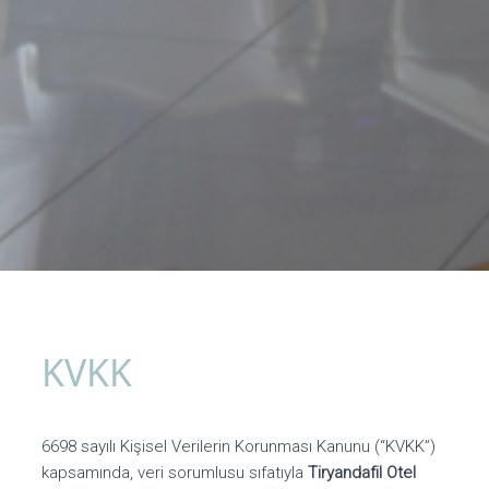
KVKK
6698 sayılı Kişisel Verilerin Korunması Kanunu (“KVKK”)
kapsamında, veri sorumlusu sıfatıyla
Tiryandafil Otel