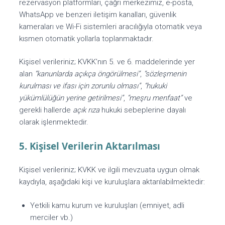
rezervasyon platformları, çağrı merkezimiz, e-posta,
WhatsApp ve benzeri iletişim kanalları, güvenlik
kameraları ve Wi-Fi sistemleri aracılığıyla otomatik veya
kısmen otomatik yollarla toplanmaktadır.
Kişisel verileriniz; KVKK’nın 5. ve 6. maddelerinde yer
alan
“kanunlarda açıkça öngörülmesi”
,
“sözleşmenin
kurulması ve ifası için zorunlu olması”
,
“hukuki
yükümlülüğün yerine getirilmesi”
,
“meşru menfaat”
ve
gerekli hallerde
açık rıza
hukuki sebeplerine dayalı
olarak işlenmektedir.
5. Kişisel Verilerin Aktarılması
Kişisel verileriniz; KVKK ve ilgili mevzuata uygun olmak
kaydıyla, aşağıdaki kişi ve kuruluşlara aktarılabilmektedir:
Yetkili kamu kurum ve kuruluşları (emniyet, adli
merciler vb.)